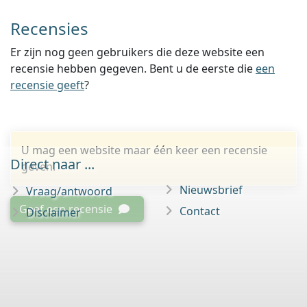
Recensies
Er zijn nog geen gebruikers die deze website een
recensie hebben gegeven. Bent u de eerste die
een
recensie geeft
?
U mag een website maar één keer een recensie
Direct naar ...
geven.
Nieuwsbrief
Vraag/antwoord
Geef een recensie
Contact
Disclaimer