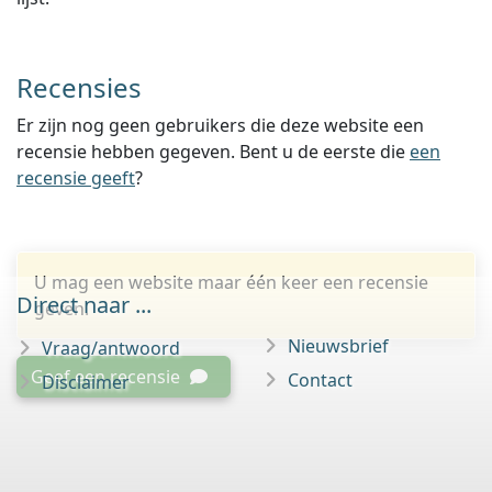
Recensies
Er zijn nog geen gebruikers die deze website een
recensie hebben gegeven. Bent u de eerste die
een
recensie geeft
?
U mag een website maar één keer een recensie
Direct naar ...
geven.
Nieuwsbrief
Vraag/antwoord
Geef een recensie
Contact
Disclaimer