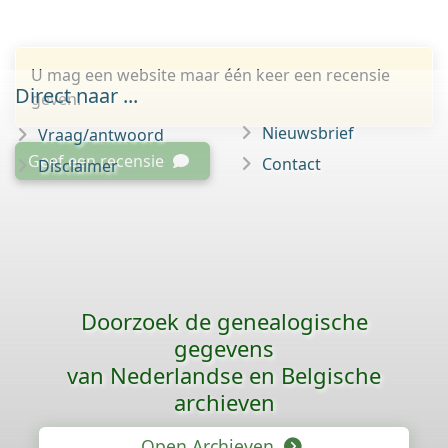
U mag een website maar één keer een recensie
Direct naar ...
geven.
Nieuwsbrief
Vraag/antwoord
Geef een recensie
Contact
Disclaimer
Doorzoek de genealogische
gegevens
van Nederlandse en Belgische
archieven
Open Archieven