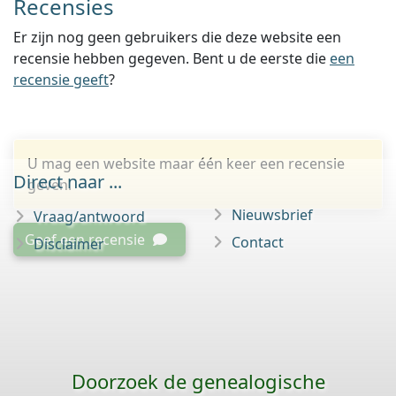
Recensies
Er zijn nog geen gebruikers die deze website een
recensie hebben gegeven. Bent u de eerste die
een
recensie geeft
?
U mag een website maar één keer een recensie
Direct naar ...
geven.
Nieuwsbrief
Vraag/antwoord
Geef een recensie
Contact
Disclaimer
Doorzoek de genealogische