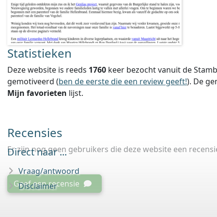
Statistieken
Deze website is reeds
1760
keer bezocht vanuit de Stamb
gemotiveerd (
ben de eerste die een review geeft!
).
De ge
Mijn favorieten
lijst.
Recensies
Er zijn nog geen gebruikers die deze website een recens
Direct naar ...
Vraag/antwoord
Geef een recensie
Disclaimer