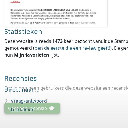
Statistieken
Deze website is reeds
1473
keer bezocht vanuit de Stamb
gemotiveerd (
ben de eerste die een review geeft!
).
De ge
hun
Mijn favorieten
lijst.
Recensies
Er zijn nog geen gebruikers die deze website een recens
Direct naar ...
Vraag/antwoord
Geef een recensie
Disclaimer