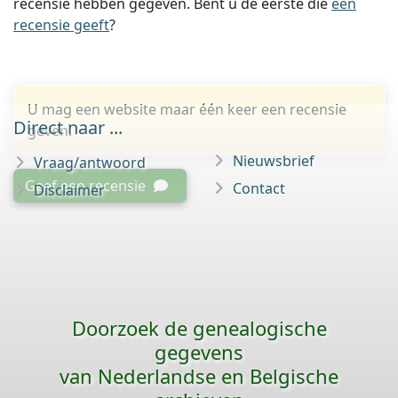
recensie hebben gegeven. Bent u de eerste die
een
recensie geeft
?
U mag een website maar één keer een recensie
Direct naar ...
geven.
Nieuwsbrief
Vraag/antwoord
Geef een recensie
Contact
Disclaimer
Doorzoek de genealogische
gegevens
van Nederlandse en Belgische