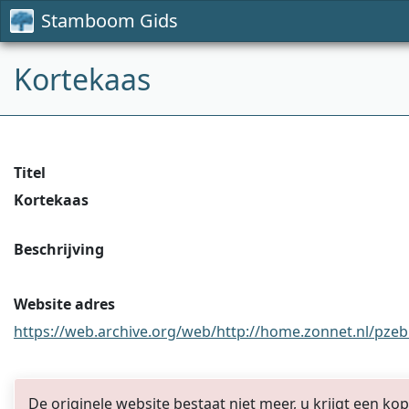
Stamboom Gids
Kortekaas
Titel
Kortekaas
Beschrijving
Website adres
https://web.archive.org/web/http://home.zonnet.nl/pzebr 
De originele website bestaat niet meer, u krijgt een ko