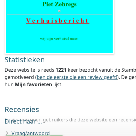
Statistieken
Deze website is reeds
1221
keer bezocht vanuit de Stamb
gemotiveerd (
ben de eerste die een review geeft!
).
De ge
hun
Mijn favorieten
lijst.
Recensies
Er zijn nog geen gebruikers die deze website een recens
Direct naar ...
Vraag/antwoord