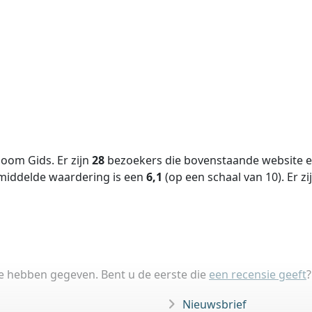
oom Gids. Er zijn
28
bezoekers die bovenstaande website ee
middelde waardering is een
6,1
(op een schaal van
10
).
Er zi
ie hebben gegeven. Bent u de eerste die
een recensie geeft
?
Nieuwsbrief