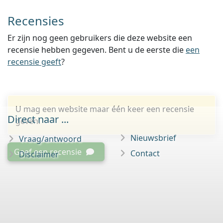
Recensies
Er zijn nog geen gebruikers die deze website een
recensie hebben gegeven. Bent u de eerste die
een
recensie geeft
?
U mag een website maar één keer een recensie
Direct naar ...
geven.
Nieuwsbrief
Vraag/antwoord
Geef een recensie
Contact
Disclaimer