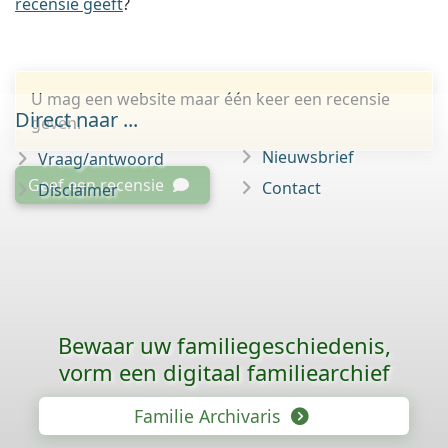
recensie geeft
?
U mag een website maar één keer een recensie
Direct naar ...
geven.
Nieuwsbrief
Vraag/antwoord
Geef een recensie
Contact
Disclaimer
Bewaar uw familie­geschiedenis,
vorm een digitaal familiearchief
Familie Archivaris