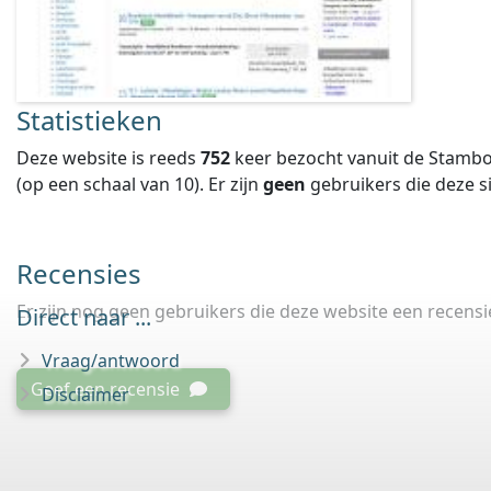
Statistieken
Deze website is reeds
752
keer bezocht vanuit de Stambo
(op een schaal van
10
).
Er zijn
geen
gebruikers die deze 
Recensies
Er zijn nog geen gebruikers die deze website een recens
Direct naar ...
Vraag/antwoord
Geef een recensie
Disclaimer