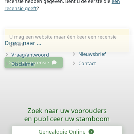
recensie hebben gegeven. Bent u de eerste die
een
recensie geeft
?
U mag een website maar één keer een recensie
Direct naar ...
geven.
Nieuwsbrief
Vraag/antwoord
Geef een recensie
Contact
Disclaimer
Zoek naar uw voorouders
en publiceer uw stamboom
Genealogie Online