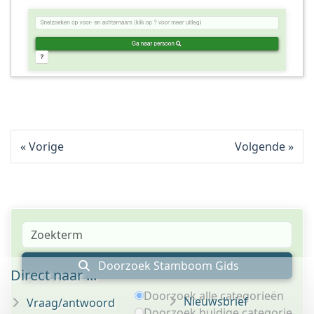
Vorige
Volgende
Doorzoek Stamboom Gids
Direct naar ...
Doorzoek alle categorieën
Nieuwsbrief
Vraag/antwoord
Doorzoek huidige categorie