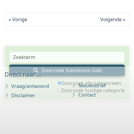
Vorige
Volgende
Doorzoek Stamboom Gids
Direct naar ...
Doorzoek alle categorieën
Nieuwsbrief
Vraag/antwoord
Doorzoek huidige categorie
Contact
Disclaimer