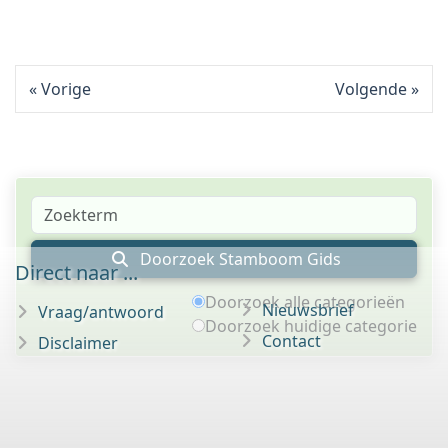
Vorige
Volgende
Doorzoek Stamboom Gids
Direct naar ...
Doorzoek alle categorieën
Nieuwsbrief
Vraag/antwoord
Doorzoek huidige categorie
Contact
Disclaimer