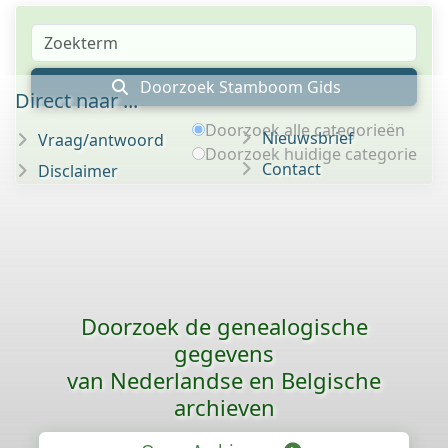
Doorzoek Stamboom Gids
Direct naar ...
Doorzoek alle categorieën
Nieuwsbrief
Vraag/antwoord
Doorzoek huidige categorie
Contact
Disclaimer
Doorzoek de genealogische
gegevens
van Nederlandse en Belgische
archieven