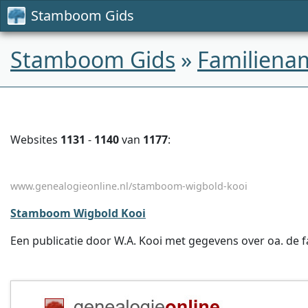
Stamboom Gids
Stamboom Gids
»
Familiena
Websites
1131
-
1140
van
1177
:
www.genealogieonline.nl/stamboom-wigbold-kooi
Stamboom Wigbold Kooi
Een publicatie door W.A. Kooi met gegevens over oa. de f