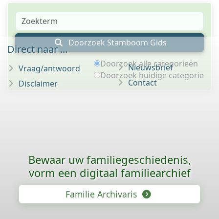
Doorzoek Stamboom Gids
Direct naar ...
Doorzoek alle categorieën
Nieuwsbrief
Vraag/antwoord
Doorzoek huidige categorie
Contact
Disclaimer
Bewaar uw familie­geschiedenis,
vorm een digitaal familiearchief
Familie Archivaris