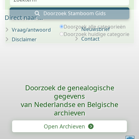
Doorzoek Stamboom Gids
Direct naar ...
Doorzoek alle categorieën
Nieuwsbrief
Vraag/antwoord
Doorzoek huidige categorie
Contact
Disclaimer
Doorzoek de genealogische
gegevens
van Nederlandse en Belgische
archieven
Open Archieven