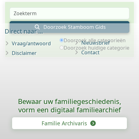
Doorzoek Stamboom Gids
Direct naar ...
Doorzoek alle categorieën
Nieuwsbrief
Vraag/antwoord
Doorzoek huidige categorie
Contact
Disclaimer
Bewaar uw familie­geschiedenis,
vorm een digitaal familiearchief
Familie Archivaris