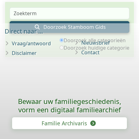
Doorzoek Stamboom Gids
Direct naar ...
Doorzoek alle categorieën
Nieuwsbrief
Vraag/antwoord
Doorzoek huidige categorie
Contact
Disclaimer
Bewaar uw familie­geschiedenis,
vorm een digitaal familiearchief
Familie Archivaris