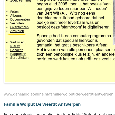
www.genealogieonline.nl/familie-wolput-de-weerdt-antwerpen
Familie Wolput De Weerdt Antwerpen
Een genealogische publicatie door Eddy Wolput met geg