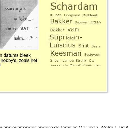
evens over onder andere de families Mariman, Wolput, De