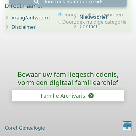
Doorzoek Stamboom Gids
Direct naar ...
Doorzoek alle categorieën
Nieuwsbrief
Vraag/antwoord
Doorzoek huidige categorie
Contact
Disclaimer
Bewaar uw familie­geschiedenis,
vorm een digitaal familiearchief
Familie Archivaris
Coret Genealogie