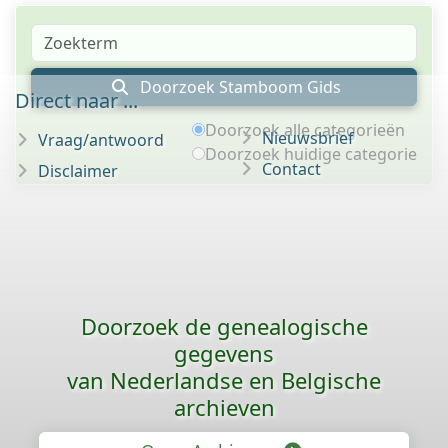
Doorzoek Stamboom Gids
Direct naar ...
Doorzoek alle categorieën
Nieuwsbrief
Vraag/antwoord
Doorzoek huidige categorie
Contact
Disclaimer
Doorzoek de genealogische
gegevens
van Nederlandse en Belgische
archieven