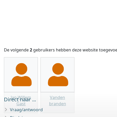
De volgende
2
gebruikers hebben deze website toegevo
Jan Willem
Vanden
Direct naar ...
Gast
branden
Vraag/antwoord