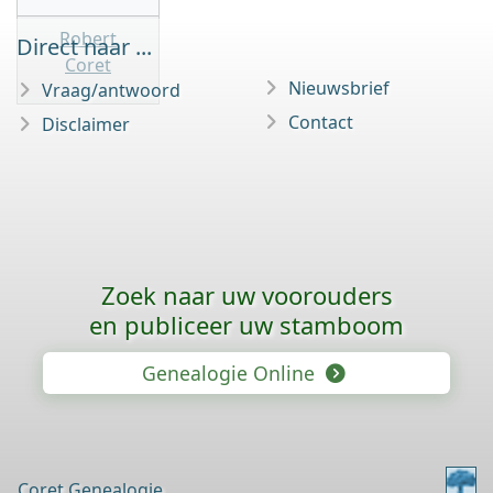
Robert
Direct naar ...
Coret
Nieuwsbrief
Vraag/antwoord
Contact
Disclaimer
Zoek naar uw voorouders
en publiceer uw stamboom
Genealogie Online
Coret Genealogie