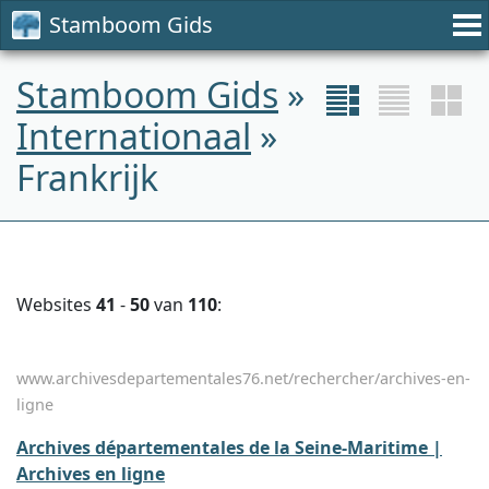
Stamboom Gids
Stamboom Gids
»
Internationaal
»
Frankrijk
Websites
41
-
50
van
110
:
www.archivesdepartementales76.net/rechercher/archives-en-
ligne
Archives départementales de la Seine-Maritime |
Archives en ligne