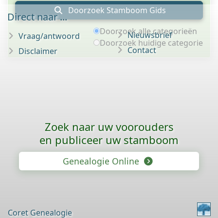
Doorzoek Stamboom Gids
Direct naar ...
Doorzoek alle categorieën
Nieuwsbrief
Vraag/antwoord
Doorzoek huidige categorie
Contact
Disclaimer
Zoek naar uw voorouders
en publiceer uw stamboom
Genealogie Online
Coret Genealogie