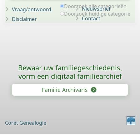
Doorzoek alle categorieën
Nieuwsbrief
Vraag/antwoord
Doorzoek huidige categorie
Contact
Disclaimer
Bewaar uw familie­geschiedenis,
vorm een digitaal familiearchief
Familie Archivaris
Coret Genealogie