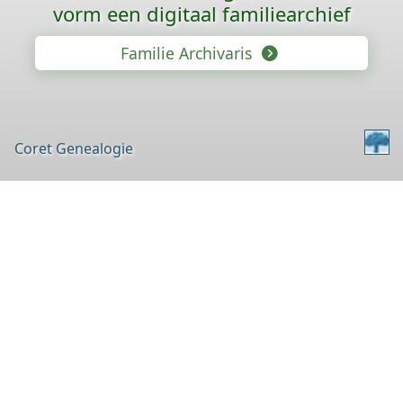
vorm een digitaal familiearchief
Familie Archivaris
Coret Genealogie