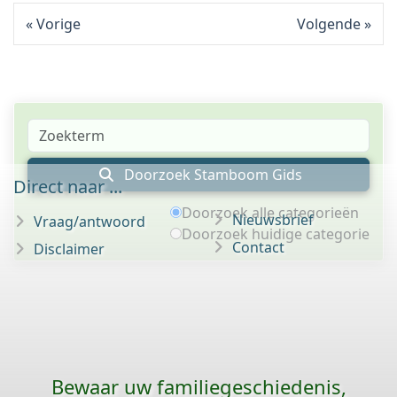
Vorige
Volgende
Doorzoek Stamboom Gids
Direct naar ...
Doorzoek alle categorieën
Nieuwsbrief
Vraag/antwoord
Doorzoek huidige categorie
Contact
Disclaimer
Bewaar uw familie­geschiedenis,