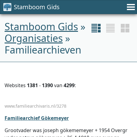
Stamboom Gids
Stamboom Gids
»
Organisaties
»
Familiearchieven
Websites
1381
-
1390
van
4299
:
www.familiearchivaris.nl/3278
Familiearchief Gòkemeyer
Grootvader was joseph gökememeyer + 1954 Overgr