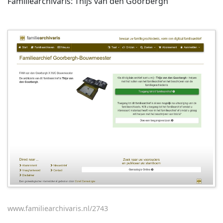
Familiearchivaris: Thijs van den Goorbergh
www.familiearchivaris.nl/2743