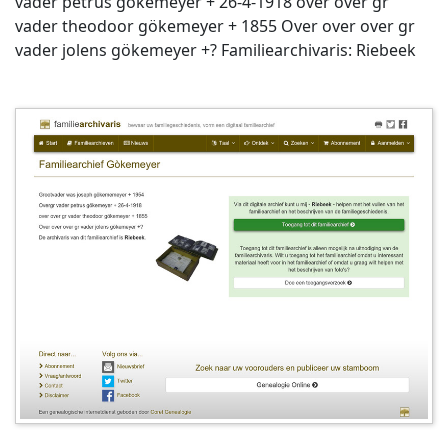
vader petrus gökemeyer + 26-4-1918 over over gr
vader theodoor gökemeyer + 1855 Over over over gr
vader jolens gökemeyer +? Familiearchivaris: Riebeek