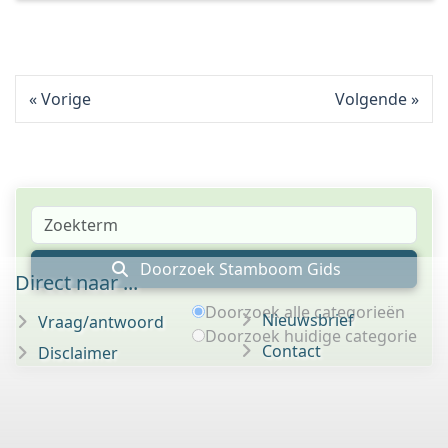
Vorige
Volgende
Doorzoek Stamboom Gids
Direct naar ...
Doorzoek alle categorieën
Nieuwsbrief
Vraag/antwoord
Doorzoek huidige categorie
Contact
Disclaimer