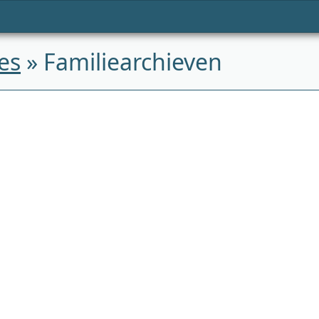
es
» Familiearchieven