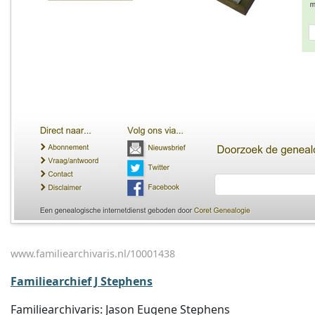
www.familiearchivaris.nl/10001438
Familiearchief J Stephens
Familiearchivaris: Jason Eugene Stephens