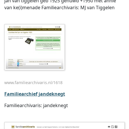
jan van tiggelen geb 1925 gehuwd +1950 met annie
van ke(i)menade Familiearchivaris: MJ van Tiggelen
www.familiearchivaris.nl/1618
Familiearchief jandeknegt
Familiearchivaris: jandeknegt