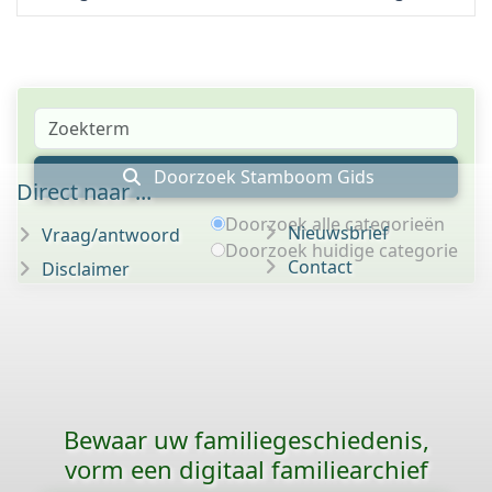
Doorzoek Stamboom Gids
Direct naar ...
Doorzoek alle categorieën
Nieuwsbrief
Vraag/antwoord
Doorzoek huidige categorie
Contact
Disclaimer
Bewaar uw familie­geschiedenis,
vorm een digitaal familiearchief