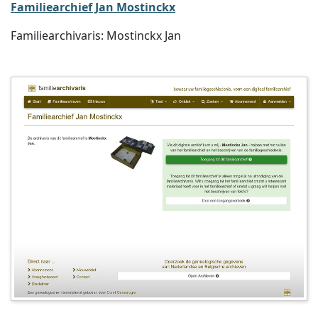
Familiearchief Jan Mostinckx
Familiearchivaris: Mostinckx Jan