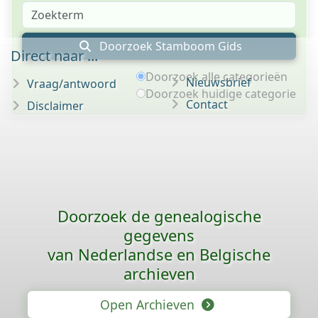
Doorzoek Stamboom Gids
Direct naar ...
Doorzoek alle categorieën
Nieuwsbrief
Vraag/antwoord
Doorzoek huidige categorie
Contact
Disclaimer
Doorzoek de genealogische
gegevens
van Nederlandse en Belgische
archieven
Open Archieven