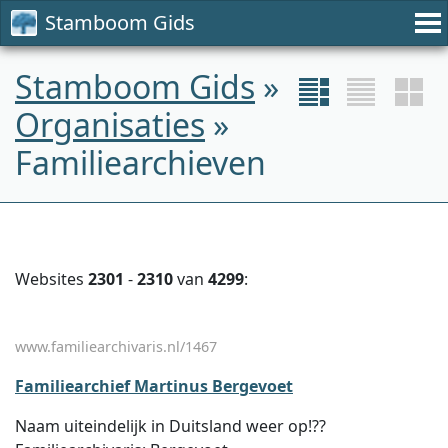
Stamboom Gids
Stamboom Gids
»
Organisaties
»
Familiearchieven
Websites
2301
-
2310
van
4299
:
www.familiearchivaris.nl/1467
Familiearchief Martinus Bergevoet
Naam uiteindelijk in Duitsland weer op!??