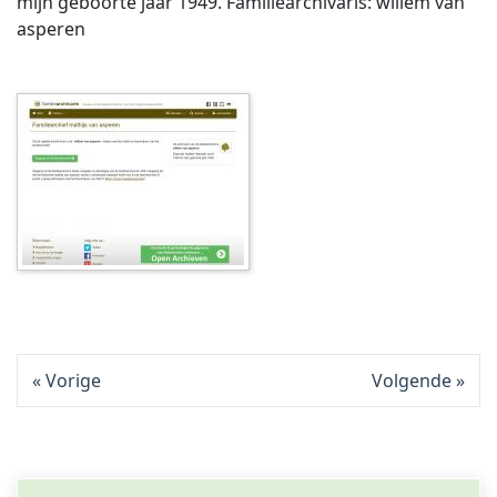
mijn geboorte jaar 1949. Familiearchivaris: willem van
asperen
Vorige
Volgende