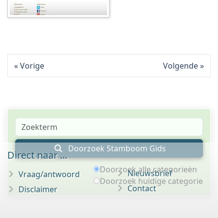
Vorige
Volgende
Doorzoek Stamboom Gids
Direct naar ...
Doorzoek alle categorieën
Nieuwsbrief
Vraag/antwoord
Doorzoek huidige categorie
Contact
Disclaimer