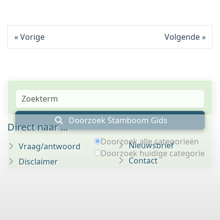
Vorige
Volgende
Doorzoek Stamboom Gids
Direct naar ...
Doorzoek alle categorieën
Nieuwsbrief
Vraag/antwoord
Doorzoek huidige categorie
Contact
Disclaimer