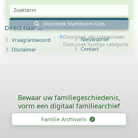
Doorzoek Stamboom Gids
Direct naar ...
Doorzoek alle categorieën
Nieuwsbrief
Vraag/antwoord
Doorzoek huidige categorie
Contact
Disclaimer
Bewaar uw familie­geschiedenis,
vorm een digitaal familiearchief
Familie Archivaris