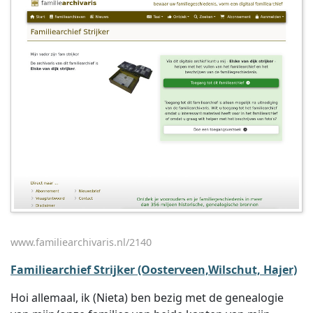
www.familiearchivaris.nl/2140
Familiearchief Strijker (Oosterveen,Wilschut, Hajer)
Hoi allemaal, ik (Nieta) ben bezig met de genealogie