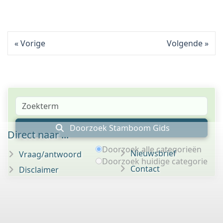
Vorige
Volgende
Doorzoek Stamboom Gids
Direct naar ...
Doorzoek alle categorieën
Nieuwsbrief
Vraag/antwoord
Doorzoek huidige categorie
Contact
Disclaimer