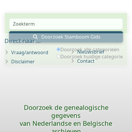
Doorzoek Stamboom Gids
Direct naar ...
Doorzoek alle categorieën
Nieuwsbrief
Vraag/antwoord
Doorzoek huidige categorie
Contact
Disclaimer
Doorzoek de genealogische
gegevens
van Nederlandse en Belgische
archieven