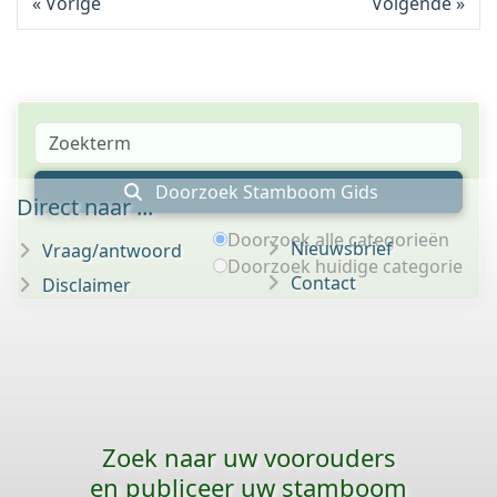
Vorige
Volgende
Doorzoek Stamboom Gids
Direct naar ...
Doorzoek alle categorieën
Nieuwsbrief
Vraag/antwoord
Doorzoek huidige categorie
Contact
Disclaimer
Zoek naar uw voorouders
en publiceer uw stamboom