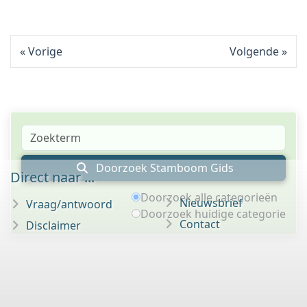
Vorige
Volgende
Doorzoek Stamboom Gids
Direct naar ...
Doorzoek alle categorieën
Nieuwsbrief
Vraag/antwoord
Doorzoek huidige categorie
Contact
Disclaimer