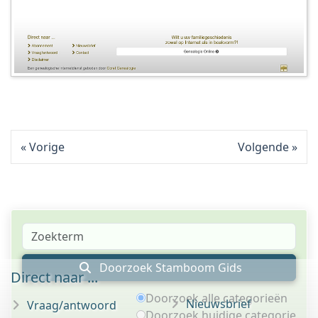
Vorige
Volgende
Doorzoek Stamboom Gids
Direct naar ...
Doorzoek alle categorieën
Nieuwsbrief
Vraag/antwoord
Doorzoek huidige categorie