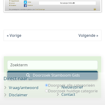
Vorige
Volgende
Doorzoek Stamboom Gids
Direct naar ...
Doorzoek alle categorieën
Nieuwsbrief
Vraag/antwoord
Doorzoek huidige categorie
Contact
Disclaimer