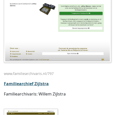
www.familiearchivaris.nl/797
Familiearchief Zijlstra
Familiearchivaris: Willem Zijlstra