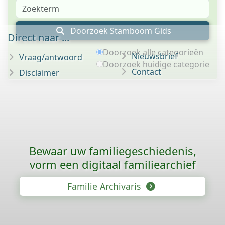
Doorzoek Stamboom Gids
Direct naar ...
Doorzoek alle categorieën
Nieuwsbrief
Vraag/antwoord
Doorzoek huidige categorie
Contact
Disclaimer
Bewaar uw familie­geschiedenis,
vorm een digitaal familiearchief
Familie Archivaris