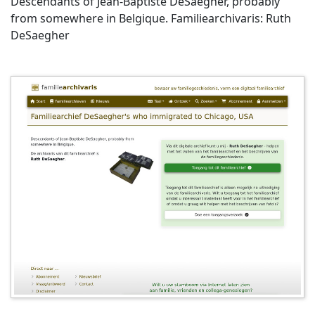
Descendants of Jean-Baptiste DeSaegher, probably
from somewhere in Belgique. Familiearchivaris: Ruth
DeSaegher