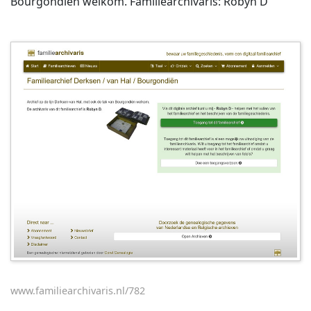
Bourgondiën welkom. Familiearchivaris: Robyn D
www.familiearchivaris.nl/782