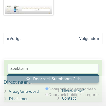
Vorige
Volgende
Doorzoek Stamboom Gids
Direct naar ...
Doorzoek alle categorieën
Nieuwsbrief
Vraag/antwoord
Doorzoek huidige categorie
Contact
Disclaimer