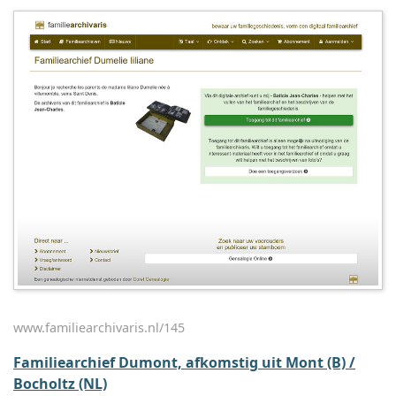
www.familiearchivaris.nl/145
Familiearchief Dumont, afkomstig uit Mont (B) /
Bocholtz (NL)