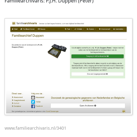
Familiearchivaris: P.J.H. Duppen (Peter)
www.familiearchivaris.nl/3401