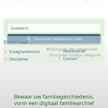
Doorzoek Stamboom Gids
Direct naar ...
Doorzoek alle categorieën
Nieuwsbrief
Vraag/antwoord
Doorzoek huidige categorie
Contact
Disclaimer
Bewaar uw familie­geschiedenis,
vorm een digitaal familiearchief