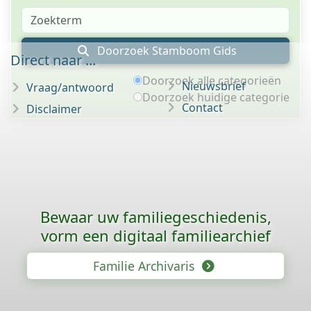
Doorzoek Stamboom Gids
Direct naar ...
Doorzoek alle categorieën
Nieuwsbrief
Vraag/antwoord
Doorzoek huidige categorie
Contact
Disclaimer
Bewaar uw familie­geschiedenis,
vorm een digitaal familiearchief
Familie Archivaris