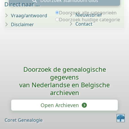
Doorzoek Stamboom Gids
Direct naar ...
Doorzoek alle categorieën
Nieuwsbrief
Vraag/antwoord
Doorzoek huidige categorie
Contact
Disclaimer
Doorzoek de genealogische
gegevens
van Nederlandse en Belgische
archieven
Open Archieven
Coret Genealogie