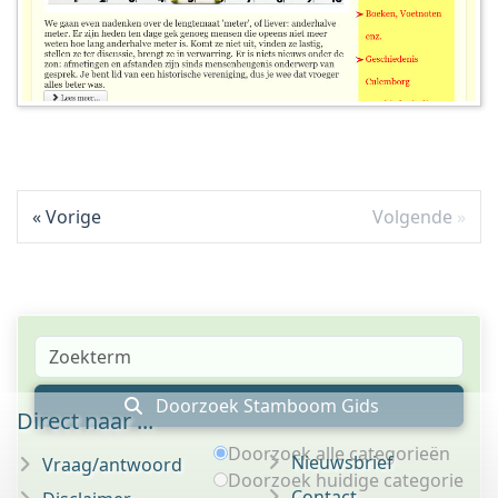
Vorige
Volgende
Doorzoek Stamboom Gids
Direct naar ...
Doorzoek alle categorieën
Nieuwsbrief
Vraag/antwoord
Doorzoek huidige categorie
Contact