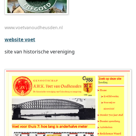
www.voetvanoudheusden.nl
website voet
site van historische vereniging