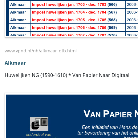
www.vpnd.nl/nh/alkmaar_dtb.html
Alkmaar
Huwelijken NG (1590-1610) * Van Papier Naar Digitaal