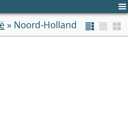
ië
» Noord-Holland