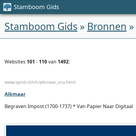
Stamboom Gids
Stamboom Gids
»
Bronnen
Websites
101
-
110
van
1492
:
www.vpnd.nl/nh/alkmaar_ora.html
Alkmaar
Begraven Impost (1700-1737) * Van Papier Naar Digitaal